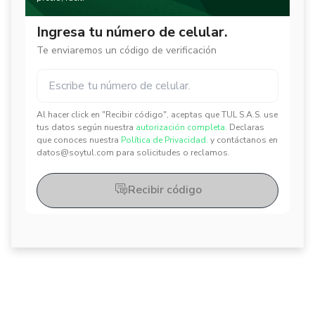
Ingresa tu número de celular.
Te enviaremos un código de verificación
Al hacer click en "Recibir código", aceptas que TUL S.A.S. use
✕
✕
tus datos según nuestra
autorización completa.
Declaras
que conoces nuestra
Política de Privacidad.
y contáctanos en
datos@soytul.com para solicitudes o reclamos.
Recibir código