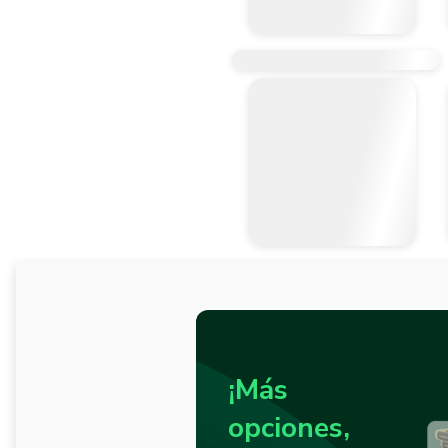
¡Más
opciones,