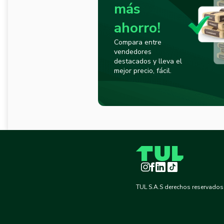
más
ahorro!
Compara entre
vendedores
destacados y lleva el
mejor precio, fácil.
Instagram
Facebook
LinkedIn
TikTok
TUL S.A.S derechos reservados