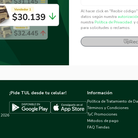
✕
✕
Al hacer click en "Recibir código
datos según nuestra
autorizació
nuestra
Política de Privacidad.
y 
para solicitudes o reclamos.
Rec
¡Pide TUL desde tu celular!
Información
Política de Tratamiento de D
Términos y Condiciones
TyC Promociones
2026
Descargar TUL en App Store
Descargar TUL en Google Play
Métodos de pago
FAQ Tiendas