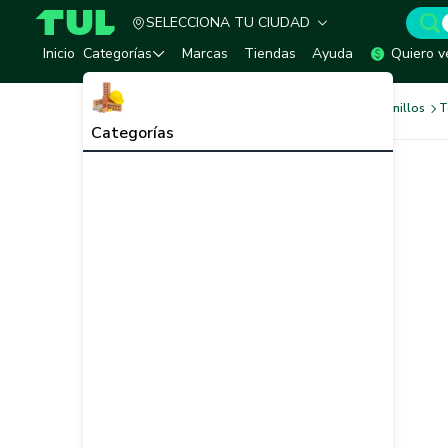
SELECCIONA TU CIUDAD
TUL - Tu Marketplace de Construcción
Inicio
Categorías
Marcas
Tiendas
Ayuda
Quiero v
Tornilleria y Fijaciones
Tornillos
T
Categorías