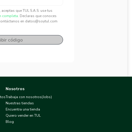
", aceptas que TUL S.A.S. use tus
n completa.
Declaras que conoces
contáctanos en datos@soytul.com
ibir código
Nosotros
atos
Trabaja con nosotros(Jobs)
Nuestras tiendas
Encuentra una tienda
Quiero vender en TUL
Blog