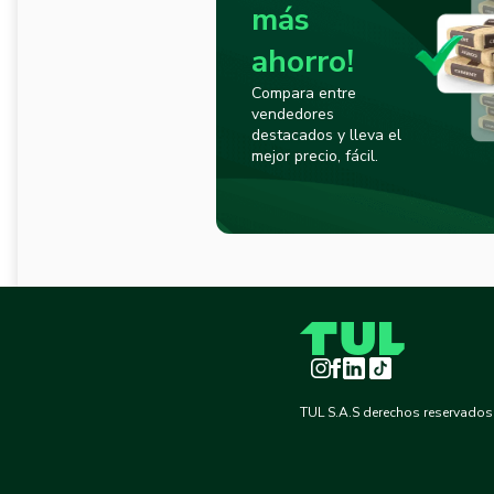
más
ahorro!
Compara entre
vendedores
destacados y lleva el
mejor precio, fácil.
Instagram
Facebook
LinkedIn
TikTok
TUL S.A.S derechos reservados