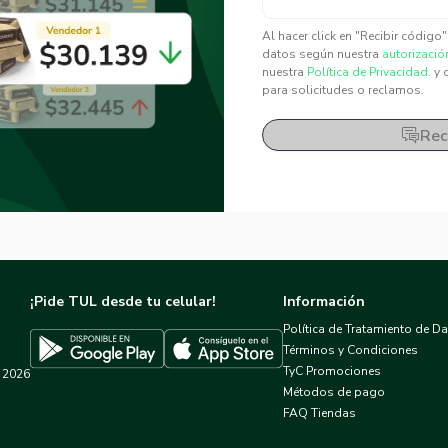
✕
✕
Al hacer click en "Recibir código
datos según nuestra
autorizació
nuestra
Política de Privacidad.
y 
para solicitudes o reclamos.
Rec
¡Pide TUL desde tu celular!
Información
Política de Tratamiento de D
Términos y Condiciones
TyC Promociones
2026
Descargar TUL en App Store
Descargar TUL en Google Play
Métodos de pago
FAQ Tiendas