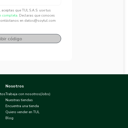
", aceptas que TUL S.A.S. use tus
n completa.
Declaras que conoces
contáctanos en datos@soytul.com
ibir código
Nosotros
atos
Trabaja con nosotros(Jobs)
Nuestras tiendas
Encuentra una tienda
Quiero vender en TUL
Blog