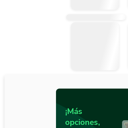
¡Más
opciones,