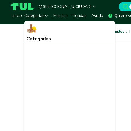
SELECCIONA TU CIUDAD
TUL - Tu Marketplace de Construcción
Inicio
Categorías
Marcas
Tiendas
Ayuda
Quiero v
Tornilleria y Fijaciones
Tornillos
T
Categorías