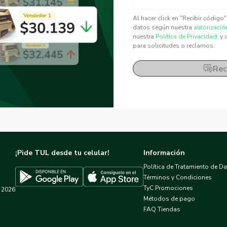
✕
✕
Al hacer click en "Recibir código
datos según nuestra
autorizació
nuestra
Política de Privacidad.
y 
para solicitudes o reclamos.
Rec
¡Pide TUL desde tu celular!
Información
Política de Tratamiento de D
Términos y Condiciones
TyC Promociones
2026
Descargar TUL en App Store
Descargar TUL en Google Play
Métodos de pago
FAQ Tiendas