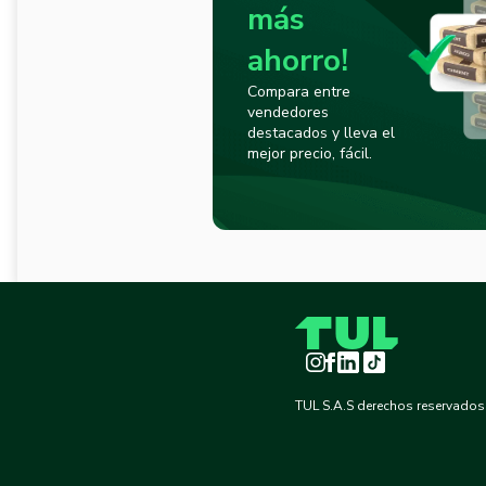
más
ahorro!
Compara entre
vendedores
destacados y lleva el
mejor precio, fácil.
Instagram
Facebook
LinkedIn
TikTok
TUL S.A.S derechos reservados