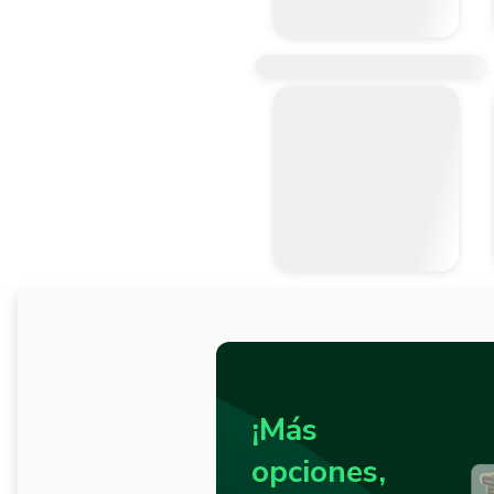
¡Más
opciones,