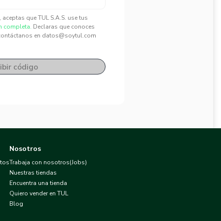
", aceptas que TUL S.A.S. use tus
n completa.
Declaras que conoces
contáctanos en datos@soytul.com
ibir código
Nosotros
atos
Trabaja con nosotros(Jobs)
Nuestras tiendas
Encuentra una tienda
Quiero vender en TUL
Blog