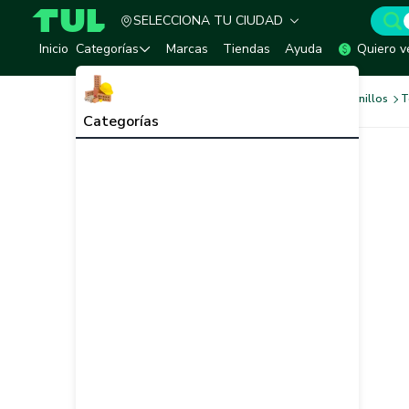
SELECCIONA TU CIUDAD
TUL - Tu Marketplace de Construcción
Inicio
Categorías
Marcas
Tiendas
Ayuda
Quiero v
Tornilleria y Fijaciones
Tornillos
T
Categorías