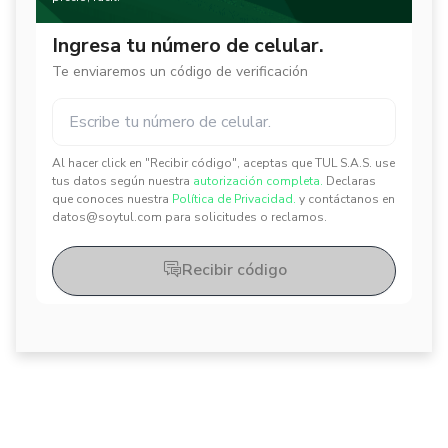
Ingresa tu número de celular.
Te enviaremos un código de verificación
Al hacer click en "Recibir código", aceptas que TUL S.A.S. use
✕
✕
tus datos según nuestra
autorización completa.
Declaras
que conoces nuestra
Política de Privacidad.
y contáctanos en
datos@soytul.com para solicitudes o reclamos.
Recibir código