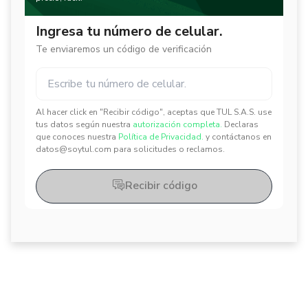
Ingresa tu número de celular.
Te enviaremos un código de verificación
Al hacer click en "Recibir código", aceptas que TUL S.A.S. use
✕
✕
tus datos según nuestra
autorización completa.
Declaras
que conoces nuestra
Política de Privacidad.
y contáctanos en
datos@soytul.com para solicitudes o reclamos.
Recibir código