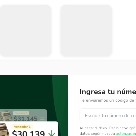
Ingresa tu númer
Te enviaremos un código de v
✕
✕
Al hacer click en "Recibir código
datos según nuestra
autorizació