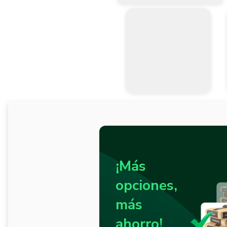
¡Más
opciones,
más
ahorro!