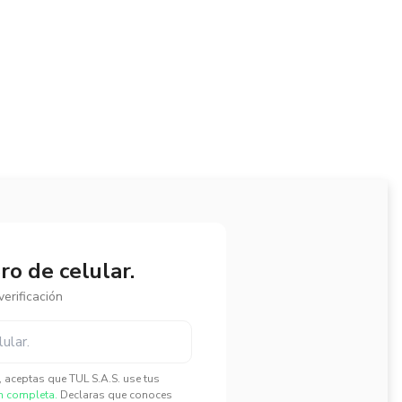
o de celular.
erificación
", aceptas que TUL S.A.S. use tus
n completa.
Declaras que conoces