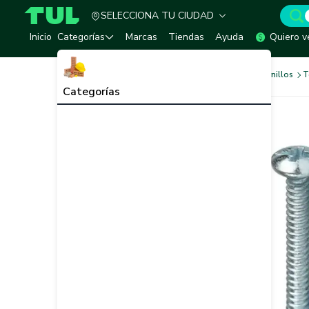
SELECCIONA TU CIUDAD
TUL - Tu Marketplace de Construcción
Inicio
Categorías
Marcas
Tiendas
Ayuda
Quiero v
Tornilleria y Fijaciones
Tornillos
T
Categorías