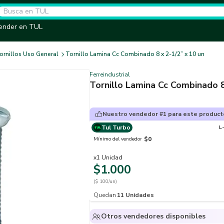
ender en TUL
ornillos Uso General
Tornillo Lamina Cc Combinado 8 x 2-1/2” x 10 un
Ferreindustrial
Tornillo Lamina Cc Combinado 8
Nuestro vendedor #1 para este product
Tul Turbo
L
$0
Mínimo del vendedor
x
1
Unidad
$1.000
($ 100/un)
Quedan
11
Unidades
Otros vendedores disponibles