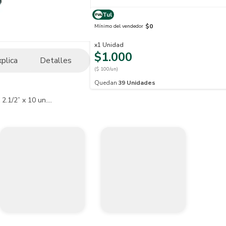
Tul
$0
Mínimo del vendedor
x
1
Unidad
$1.000
xplica
Detalles
($ 100/un)
Quedan
39
Unidades
.1/2” x 10 un....