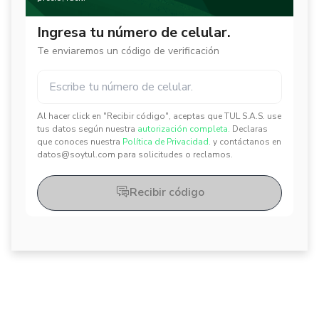
Ingresa tu número de celular.
Te enviaremos un código de verificación
Al hacer click en "Recibir código", aceptas que TUL S.A.S. use
✕
✕
tus datos según nuestra
autorización completa.
Declaras
que conoces nuestra
Política de Privacidad.
y contáctanos en
datos@soytul.com para solicitudes o reclamos.
Recibir código