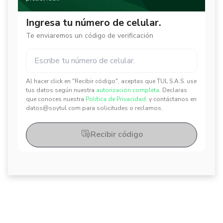
Ingresa tu número de celular.
Te enviaremos un código de verificación
Al hacer click en "Recibir código", aceptas que TUL S.A.S. use
✕
✕
tus datos según nuestra
autorización completa.
Declaras
que conoces nuestra
Política de Privacidad.
y contáctanos en
datos@soytul.com para solicitudes o reclamos.
Recibir código