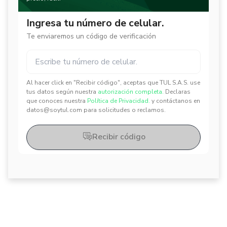
Ingresa tu número de celular.
Te enviaremos un código de verificación
Al hacer click en "Recibir código", aceptas que TUL S.A.S. use
✕
✕
tus datos según nuestra
autorización completa.
Declaras
que conoces nuestra
Política de Privacidad.
y contáctanos en
datos@soytul.com para solicitudes o reclamos.
Recibir código