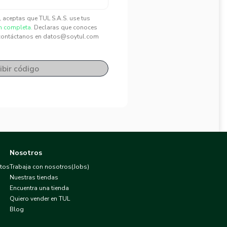
", aceptas que TUL S.A.S. use tus
n completa.
Declaras que conoces
contáctanos en datos@soytul.com
ibir código
Nosotros
atos
Trabaja con nosotros(Jobs)
Nuestras tiendas
Encuentra una tienda
Quiero vender en TUL
Blog