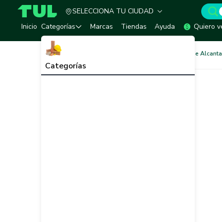
SELECCIONA TU CIUDAD
TUL - Tu Marketplace de Construcción
Inicio
Categorías
Marcas
Tiendas
Ayuda
Quiero v
Redes de Tubería
Redes de Alcantar
Categorías