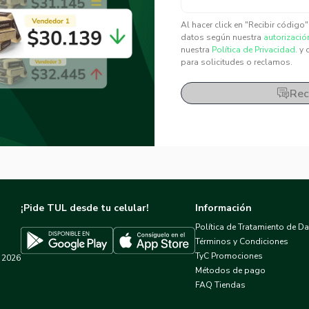
✕
✕
Al hacer click en "Recibir código
datos según nuestra
autorizació
nuestra
Política de Privacidad.
y 
para solicitudes o reclamos.
Rec
¡Pide TUL desde tu celular!
Información
Política de Tratamiento de D
Términos y Condiciones
TyC Promociones
2026
Descargar TUL en App Store
Descargar TUL en Google Play
Métodos de pago
FAQ Tiendas