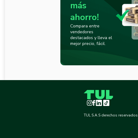
más
ahorro!
Compara entre
vendedores
destacados y lleva el
mejor precio, fácil.
Instagram
Facebook
LinkedIn
TikTok
TUL S.A.S derechos reservados