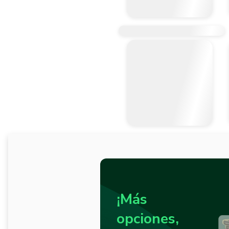
¡Más
opciones,