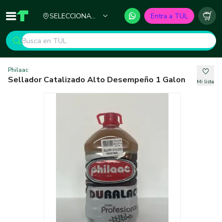
Ciudad
SELECCIONA
Entra a TUL
Inicio
TUL - Tu Marketplace de Construcción
Carr
TU CIUDAD
Philaac
Sellador Catalizado Alto Desempeño 1 Galon
Mi lista