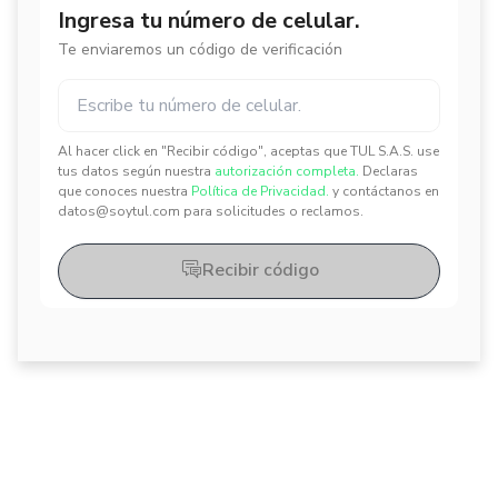
Ingresa tu número de celular.
Te enviaremos un código de verificación
Al hacer click en "Recibir código", aceptas que TUL S.A.S. use
✕
✕
tus datos según nuestra
autorización completa.
Declaras
que conoces nuestra
Política de Privacidad.
y contáctanos en
datos@soytul.com para solicitudes o reclamos.
Recibir código