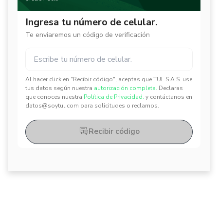
Ingresa tu número de celular.
Te enviaremos un código de verificación
Al hacer click en "Recibir código", aceptas que TUL S.A.S. use
✕
✕
tus datos según nuestra
autorización completa.
Declaras
que conoces nuestra
Política de Privacidad.
y contáctanos en
datos@soytul.com para solicitudes o reclamos.
Recibir código