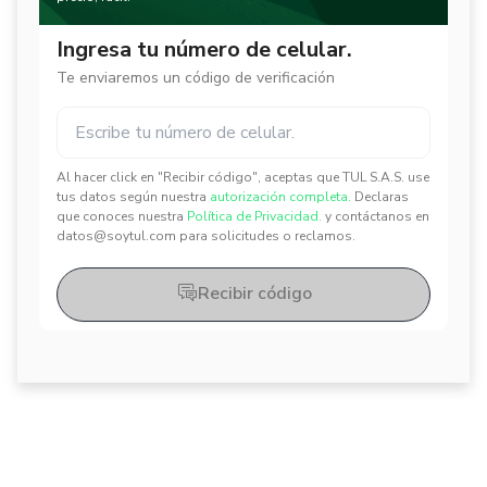
Ingresa tu número de celular.
Te enviaremos un código de verificación
Al hacer click en "Recibir código", aceptas que TUL S.A.S. use
✕
✕
tus datos según nuestra
autorización completa.
Declaras
que conoces nuestra
Política de Privacidad.
y contáctanos en
datos@soytul.com para solicitudes o reclamos.
Recibir código