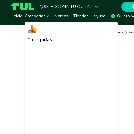
SELECCIONA TU CIUDAD
TUL - Tu Marketplace de Construcción
Inicio
Categorías
Marcas
Tiendas
Ayuda
Quiero v
Pinturas
Pinturas para Madera
Bar
Categorías