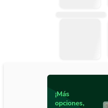
¡Más
opciones,