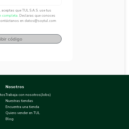
", aceptas que TUL S.A.S. use tus
n completa.
Declaras que conoces
contáctanos en datos@soytul.com
ibir código
Nosotros
atos
Trabaja con nosotros(Jobs)
Nuestras tiendas
Encuentra una tienda
Quiero vender en TUL
Blog