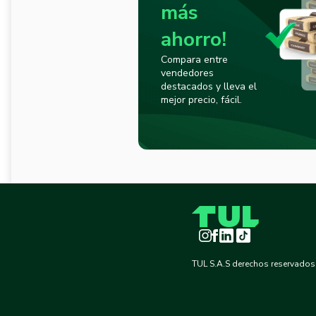
más
ahorro!
Compara entre
vendedores
destacados y lleva el
mejor precio, fácil.
Instagram
Facebook
LinkedIn
TikTok
TUL S.A.S derechos reservados