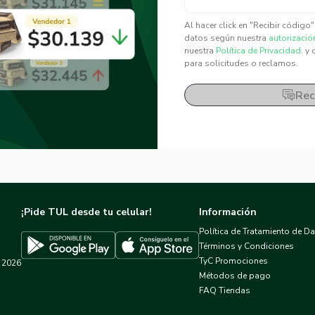
✕
✕
Al hacer click en "Recibir código
datos según nuestra
autorizació
nuestra
Política de Privacidad.
y 
para solicitudes o reclamos.
Rec
¡Pide TUL desde tu celular!
Información
Política de Tratamiento de D
Términos y Condiciones
TyC Promociones
2026
Descargar TUL en App Store
Descargar TUL en Google Play
Métodos de pago
FAQ Tiendas