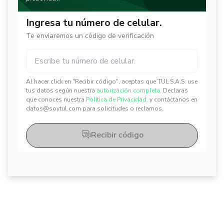
Ingresa tu número de celular.
Te enviaremos un código de verificación
Al hacer click en "Recibir código", aceptas que TUL S.A.S. use
✕
✕
tus datos según nuestra
autorización completa.
Declaras
que conoces nuestra
Política de Privacidad.
y contáctanos en
datos@soytul.com para solicitudes o reclamos.
Recibir código