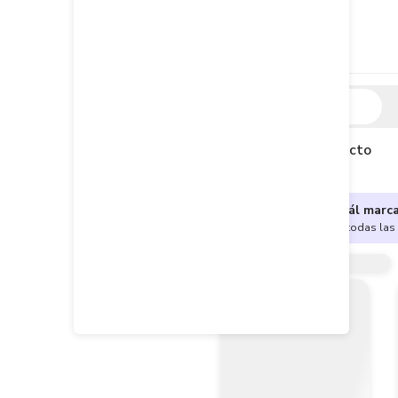
Descripción
Descripción del producto
¿No sabes cuál marc
Encuentra aquí todas las