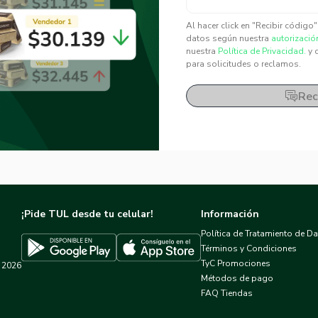
✕
✕
Al hacer click en "Recibir código
datos según nuestra
autorizació
nuestra
Política de Privacidad.
y 
para solicitudes o reclamos.
Rec
¡Pide TUL desde tu celular!
Información
Política de Tratamiento de D
Términos y Condiciones
TyC Promociones
2026
Descargar TUL en App Store
Descargar TUL en Google Play
Métodos de pago
FAQ Tiendas