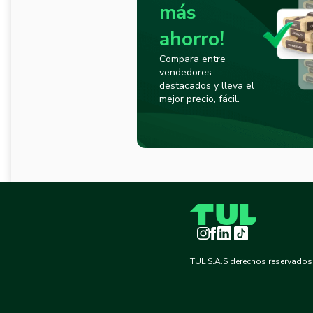
más
ahorro!
Compara entre
vendedores
destacados y lleva el
mejor precio, fácil.
Instagram
Facebook
LinkedIn
TikTok
TUL S.A.S derechos reservados