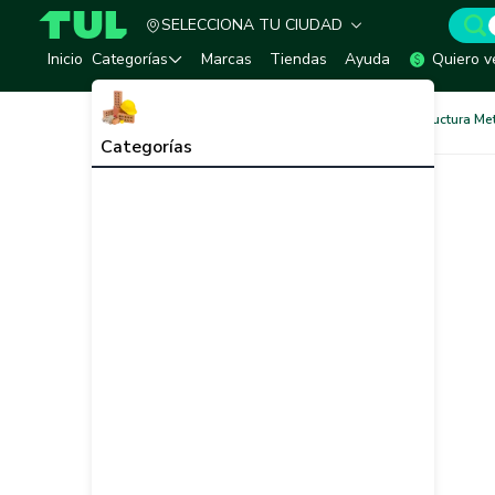
SELECCIONA TU CIUDAD
TUL - Tu Marketplace de Construcción
Inicio
Categorías
Marcas
Tiendas
Ayuda
Quiero v
Pinturas
Pinturas para Estructura Me
Categorías