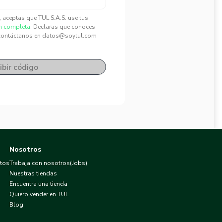
", aceptas que TUL S.A.S. use tus
n completa.
Declaras que conoces
contáctanos en datos@soytul.com
ibir código
Nosotros
atos
Trabaja con nosotros(Jobs)
Nuestras tiendas
Encuentra una tienda
Quiero vender en TUL
Blog