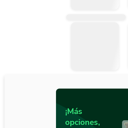
¡Más
opciones,