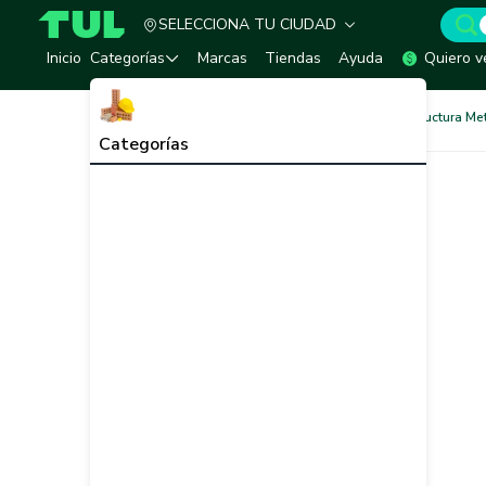
SELECCIONA TU CIUDAD
TUL - Tu Marketplace de Construcción
Inicio
Categorías
Marcas
Tiendas
Ayuda
Quiero v
Pinturas
Pinturas para Estructura Me
Categorías