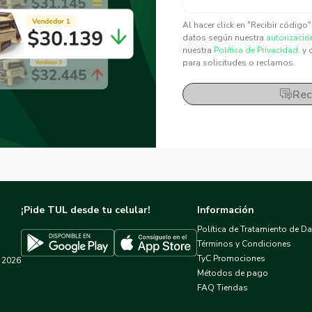
✕
✕
Al hacer click en "Recibir código
datos según nuestra
autorizació
nuestra
Política de Privacidad.
y 
para solicitudes o reclamos.
Rec
¡Pide TUL desde tu celular!
Información
Política de Tratamiento de D
Términos y Condiciones
TyC Promociones
2026
Descargar TUL en App Store
Descargar TUL en Google Play
Métodos de pago
FAQ Tiendas