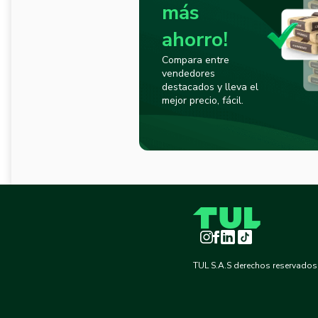
más
ahorro!
Compara entre
vendedores
destacados y lleva el
mejor precio, fácil.
Instagram
Facebook
LinkedIn
TikTok
TUL S.A.S derechos reservados