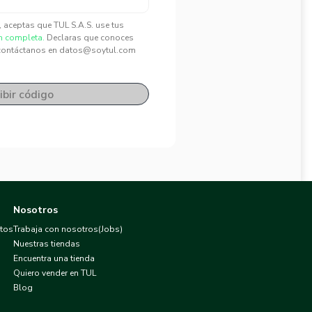
", aceptas que TUL S.A.S. use tus
n completa.
Declaras que conoces
contáctanos en datos@soytul.com
ibir código
Nosotros
atos
Trabaja con nosotros(Jobs)
Nuestras tiendas
Encuentra una tienda
Quiero vender en TUL
Blog