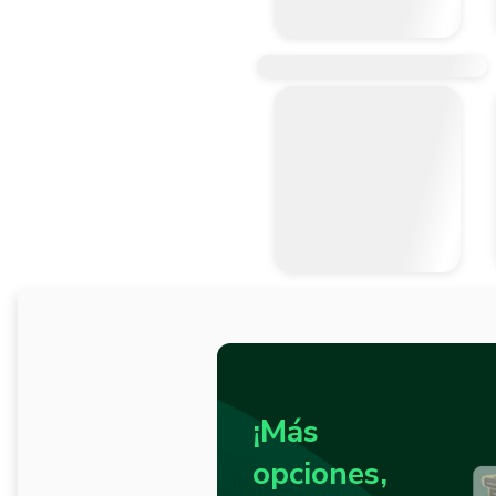
¡Más
opciones,