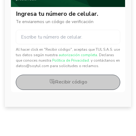
Ingresa tu número de celular.
Te enviaremos un código de verificación
Al hacer click en "Recibir código", aceptas que TUL S.A.S. use
✕
✕
tus datos según nuestra
autorización completa.
Declaras
que conoces nuestra
Política de Privacidad.
y contáctanos en
datos@soytul.com para solicitudes o reclamos.
Recibir código