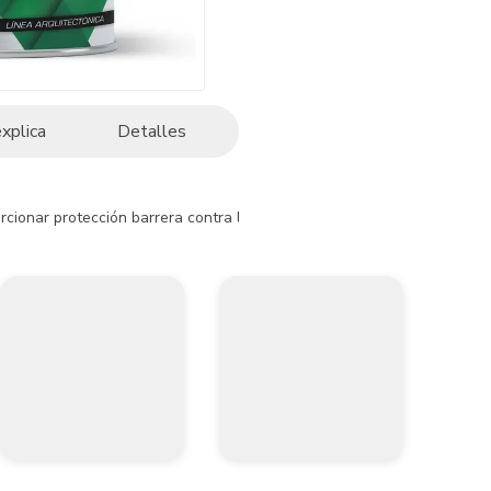
explica
Detalles
ionar protección barrera contra la corrosión de todo tipo de superfic