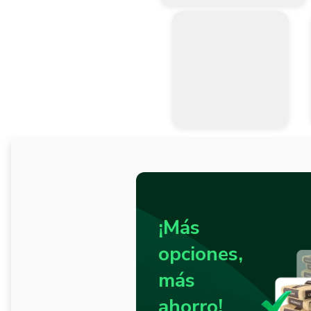
¡Más
opciones,
más
ahorro!