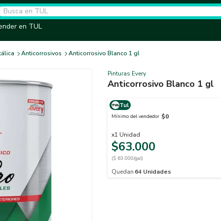
ender en TUL
tálica
Anticorrosivos
Anticorrosivo Blanco 1 gl
Pinturas Every
Anticorrosivo Blanco 1 gl
Tul
$0
Mínimo del vendedor
x
1
Unidad
$63.000
($ 63.000/gal)
Quedan
64
Unidades