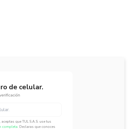
o de celular.
erificación
", aceptas que TUL S.A.S. use tus
n completa.
Declaras que conoces