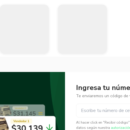
Ingresa tu númer
Te enviaremos un código de v
✕
✕
Al hacer click en "Recibir código
datos según nuestra
autorizació