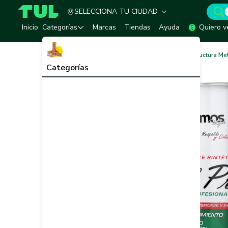
SELECCIONA TU CIUDAD
TUL - Tu Marketplace de Construcción
Inicio
Categorías
Marcas
Tiendas
Ayuda
Quiero v
Pinturas
Pinturas para Estructura Me
Categorías