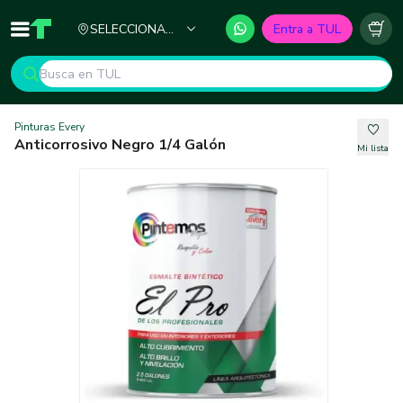
Ciudad
SELECCIONA
Entra a TUL
Inicio
TUL - Tu Marketplace de Construcción
Carr
TU CIUDAD
Pinturas Every
Anticorrosivo Negro 1/4 Galón
Mi lista