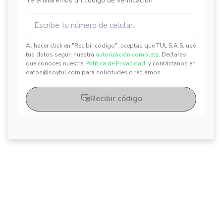
Te enviaremos un código de verificación
Al hacer click en "Recibir código", aceptas que TUL S.A.S. use
✕
✕
tus datos según nuestra
autorización completa.
Declaras
que conoces nuestra
Política de Privacidad.
y contáctanos en
datos@soytul.com para solicitudes o reclamos.
Recibir código