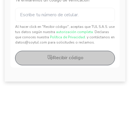
Te enviaremos un código de verificación
Al hacer click en "Recibir código", aceptas que TUL S.A.S. use
✕
✕
tus datos según nuestra
autorización completa.
Declaras
que conoces nuestra
Política de Privacidad.
y contáctanos en
datos@soytul.com para solicitudes o reclamos.
Recibir código