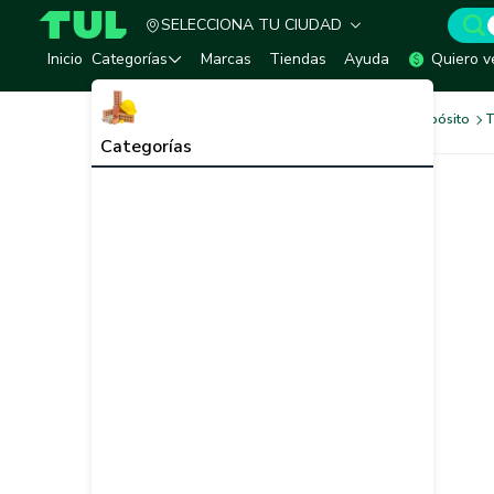
SELECCIONA TU CIUDAD
TUL - Tu Marketplace de Construcción
Inicio
Categorías
Marcas
Tiendas
Ayuda
Quiero v
Pinturas
Pinturas Multipropósito
T
Categorías