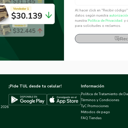
✕
✕
Al hacer click en "Recibir código
datos según nuestra
autorizació
nuestra
Política de Privacidad.
y 
para solicitudes o reclamos.
Rec
¡Pide TUL desde tu celular!
Información
Política de Tratamiento de D
Términos y Condiciones
TyC Promociones
2026
Descargar TUL en App Store
Descargar TUL en Google Play
Métodos de pago
FAQ Tiendas