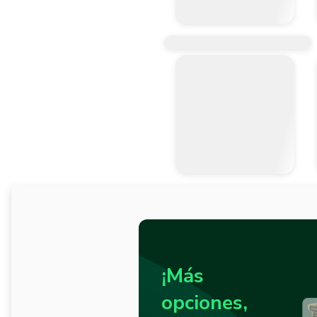
¡Más
opciones,