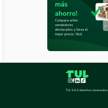
más
ahorro!
Compara entre
vendedores
destacados y lleva el
mejor precio, fácil.
Instagram
Facebook
LinkedIn
TikTok
TUL S.A.S derechos reservados