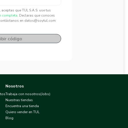
", aceptas que TUL S.A.S. use tus
n completa.
Declaras que conoces
contáctanos en datos@soytul.com
ibir código
Nosotros
atos
Trabaja con nosotros(Jobs)
Nuestras tiendas
Encuentra una tienda
Quiero vender en TUL
Blog