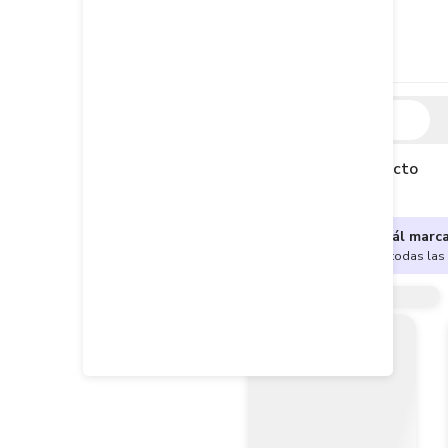
Descripción
Descripción del producto
¿No sabes cuál marc
Encuentra aquí todas las