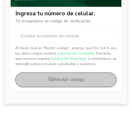
Ingresa tu número de celular.
Te enviaremos un código de verificación
Al hacer click en "Recibir código", aceptas que TUL S.A.S. use
✕
✕
tus datos según nuestra
autorización completa.
Declaras
que conoces nuestra
Política de Privacidad.
y contáctanos en
datos@soytul.com para solicitudes o reclamos.
Recibir código