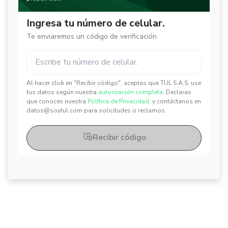
Ingresa tu número de celular.
Te enviaremos un código de verificación
Al hacer click en "Recibir código", aceptas que TUL S.A.S. use
✕
✕
tus datos según nuestra
autorización completa.
Declaras
que conoces nuestra
Política de Privacidad.
y contáctanos en
datos@soytul.com para solicitudes o reclamos.
Recibir código