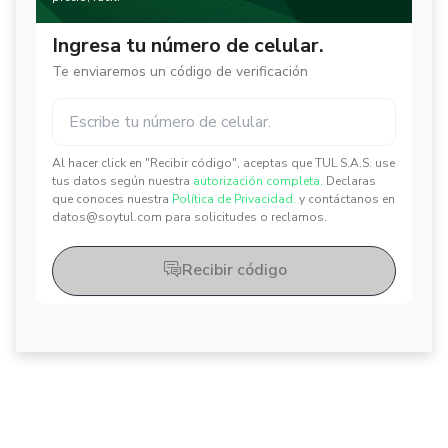
Ingresa tu número de celular.
Te enviaremos un código de verificación
Al hacer click en "Recibir código", aceptas que TUL S.A.S. use
✕
✕
tus datos según nuestra
autorización completa.
Declaras
que conoces nuestra
Política de Privacidad.
y contáctanos en
datos@soytul.com para solicitudes o reclamos.
Recibir código