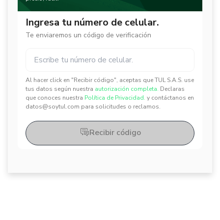
Ingresa tu número de celular.
Te enviaremos un código de verificación
Al hacer click en "Recibir código", aceptas que TUL S.A.S. use
✕
✕
tus datos según nuestra
autorización completa.
Declaras
que conoces nuestra
Política de Privacidad.
y contáctanos en
datos@soytul.com para solicitudes o reclamos.
Recibir código