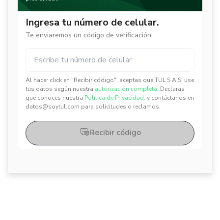
Ingresa tu número de celular.
Te enviaremos un código de verificación
Al hacer click en "Recibir código", aceptas que TUL S.A.S. use
✕
✕
tus datos según nuestra
autorización completa.
Declaras
que conoces nuestra
Política de Privacidad.
y contáctanos en
datos@soytul.com para solicitudes o reclamos.
Recibir código