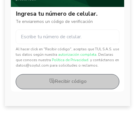
Ingresa tu número de celular.
Te enviaremos un código de verificación
Al hacer click en "Recibir código", aceptas que TUL S.A.S. use
✕
✕
tus datos según nuestra
autorización completa.
Declaras
que conoces nuestra
Política de Privacidad.
y contáctanos en
datos@soytul.com para solicitudes o reclamos.
Recibir código