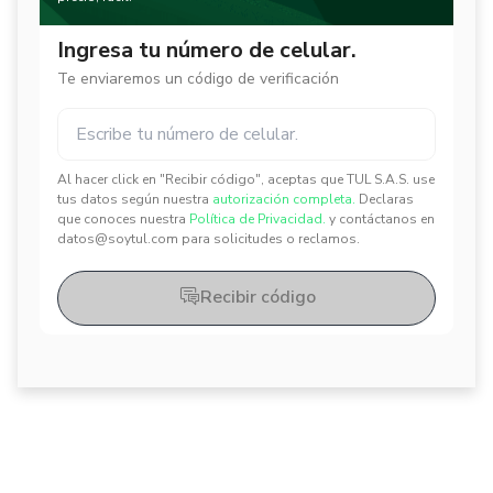
Ingresa tu número de celular.
Te enviaremos un código de verificación
Al hacer click en "Recibir código", aceptas que TUL S.A.S. use
✕
✕
tus datos según nuestra
autorización completa.
Declaras
que conoces nuestra
Política de Privacidad.
y contáctanos en
datos@soytul.com para solicitudes o reclamos.
Recibir código