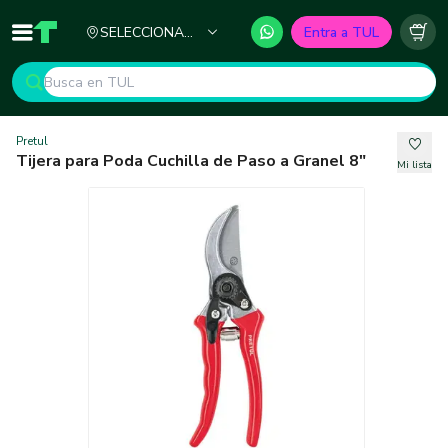
Ciudad
SELECCIONA
Entra a TUL
Inicio
TUL - Tu Marketplace de Construcción
Carr
TU CIUDAD
Pretul
Tijera para Poda Cuchilla de Paso a Granel 8"
Mi lista