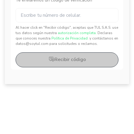
Te enviaremos un código de verificación
Al hacer click en "Recibir código", aceptas que TUL S.A.S. use
✕
✕
tus datos según nuestra
autorización completa.
Declaras
que conoces nuestra
Política de Privacidad.
y contáctanos en
datos@soytul.com para solicitudes o reclamos.
Recibir código