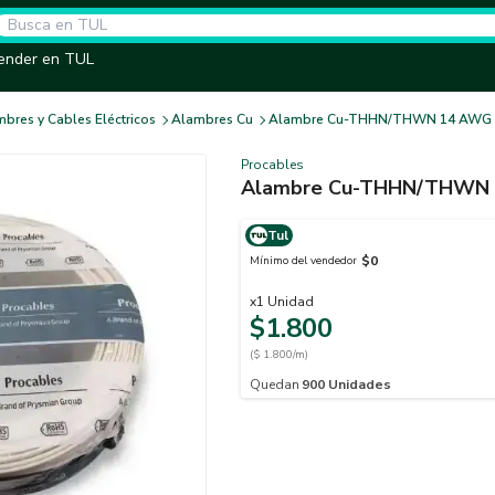
ender en TUL
bres y Cables Eléctricos
Alambres Cu
Alambre Cu-THHN/THWN 14 AWG B
Procables
Alambre Cu-THHN/THWN 
Tul
$0
Mínimo del vendedor
x
1
Unidad
$1.800
($ 1.800/m)
Quedan
900
Unidades