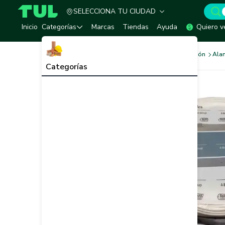
SELECCIONA TU CIUDAD
TUL - Tu Marketplace de Construcción
Inicio
Categorías
Marcas
Tiendas
Ayuda
Quiero v
Sistema Eléctrico e Iluminación
Alam
Categorías