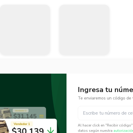
Ingresa tu númer
Te enviaremos un código de v
✕
✕
Al hacer click en "Recibir código
datos según nuestra
autorizació