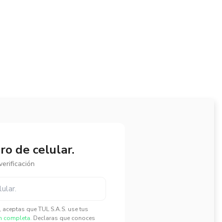
o de celular.
erificación
", aceptas que TUL S.A.S. use tus
n completa.
Declaras que conoces