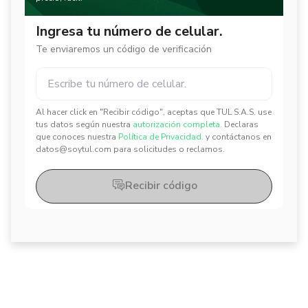
Ingresa tu número de celular.
Te enviaremos un código de verificación
Al hacer click en "Recibir código", aceptas que TUL S.A.S. use
✕
✕
tus datos según nuestra
autorización completa.
Declaras
que conoces nuestra
Política de Privacidad.
y contáctanos en
datos@soytul.com para solicitudes o reclamos.
Recibir código