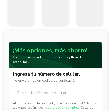
¡Más opciones, más ahorro!
Compara entre vendedores destacados y lleva el mejor
precio, fácil.
Ingresa tu número de celular.
Te enviaremos un código de verificación
Al hacer click en "Recibir código", aceptas que TUL S.A.S. use
✕
✕
tus datos según nuestra
autorización completa.
Declaras