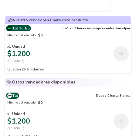
Nuestro vendedor #1 para este producto
Tul Turbo
L-V: en 2 horas en compras entre 7am-4pm
$0
Mínimo del vendedor
x
1
Unidad
$1.200
($ 1.200/un)
Quedan
25
Unidades
Otros vendedores disponibles
Tul
Desde 0 hasta 3 días.
$0
Mínimo del vendedor
x
1
Unidad
$1.200
($ 1.200/un)