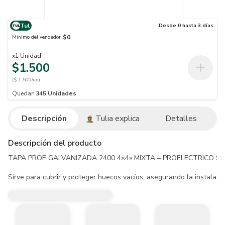
Tul
Desde 0 hasta 3 días.
$0
Mínimo del vendedor
x
1
Unidad
$1.500
($ 1.500/un)
Quedan
345
Unidades
Descripción
Tulia explica
Detalles
Descripción del producto
TAPA PROE GALVANIZADA 2400 4×4» MIXTA – PROELECTRICO S 1
Sirve para cubrir y proteger huecos vacíos, asegurando la instalaci