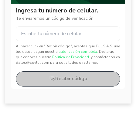
Ingresa tu número de celular.
Te enviaremos un código de verificación
Al hacer click en "Recibir código", aceptas que TUL S.A.S. use
✕
✕
tus datos según nuestra
autorización completa.
Declaras
que conoces nuestra
Política de Privacidad.
y contáctanos en
datos@soytul.com para solicitudes o reclamos.
Recibir código