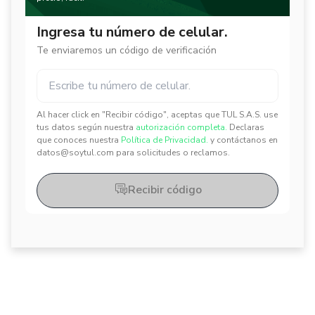
Ingresa tu número de celular.
Te enviaremos un código de verificación
Al hacer click en "Recibir código", aceptas que TUL S.A.S. use
✕
✕
tus datos según nuestra
autorización completa.
Declaras
que conoces nuestra
Política de Privacidad.
y contáctanos en
datos@soytul.com para solicitudes o reclamos.
Recibir código