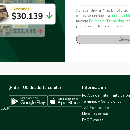
✕
✕
Al hacer click en "Recibir código
datos según nuestra
autorizació
nuestra
Política de Privacidad.
y 
para solicitudes o reclamos.
Rec
¡Pide TUL desde tu celular!
Información
Política de Tratamiento de D
Términos y Condiciones
TyC Promociones
2026
Descargar TUL en App Store
Descargar TUL en Google Play
Métodos de pago
FAQ Tiendas