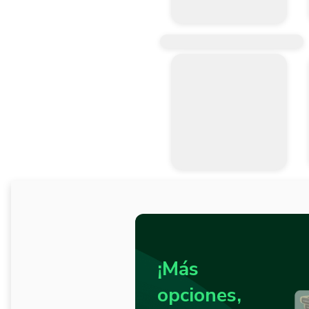
¡Más
opciones,