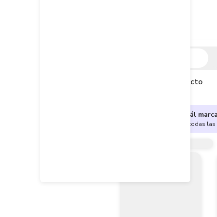
Descripción
Descripción del producto
¿No sabes cuál marc
Encuentra aquí todas las