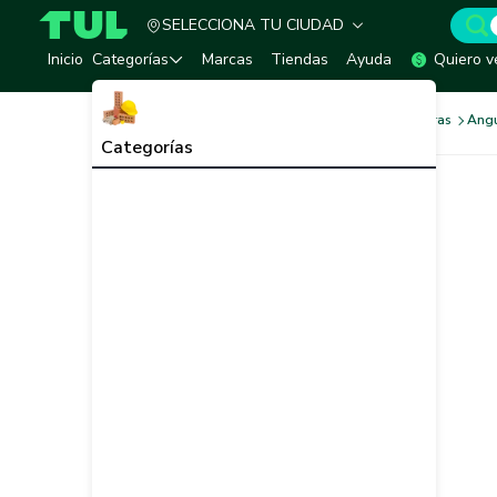
SELECCIONA TU CIUDAD
TUL - Tu Marketplace de Construcción
Inicio
Categorías
Marcas
Tiendas
Ayuda
Quiero v
Ferretería
Herrajes y Bisagras
Angu
Categorías