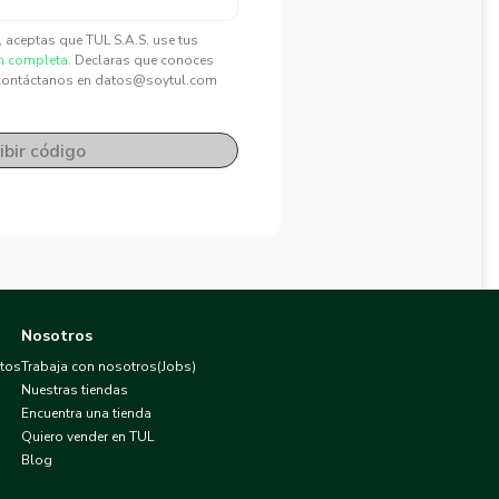
", aceptas que TUL S.A.S. use tus
n completa.
Declaras que conoces
contáctanos en datos@soytul.com
ibir código
Nosotros
atos
Trabaja con nosotros(Jobs)
Nuestras tiendas
Encuentra una tienda
Quiero vender en TUL
Blog