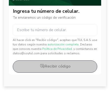
Ingresa tu número de celular.
Te enviaremos un código de verificación
Al hacer click en "Recibir código", aceptas que TUL S.A.S. use
✕
✕
tus datos según nuestra
autorización completa.
Declaras
que conoces nuestra
Política de Privacidad.
y contáctanos en
datos@soytul.com para solicitudes o reclamos.
Recibir código