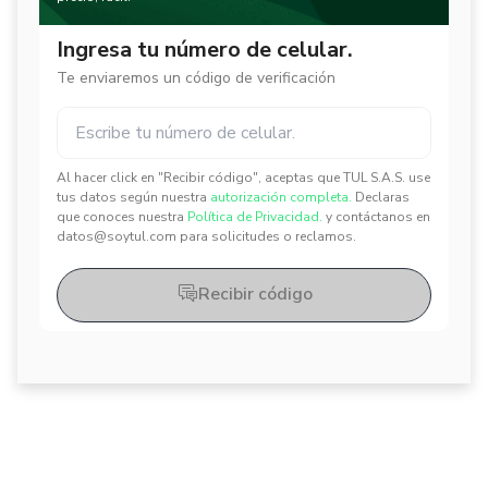
Ingresa tu número de celular.
Te enviaremos un código de verificación
Al hacer click en "Recibir código", aceptas que TUL S.A.S. use
✕
✕
tus datos según nuestra
autorización completa.
Declaras
que conoces nuestra
Política de Privacidad.
y contáctanos en
datos@soytul.com para solicitudes o reclamos.
Recibir código