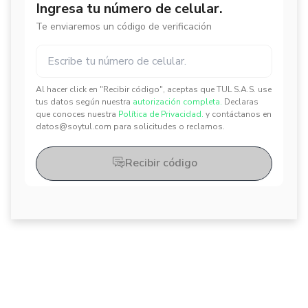
Ingresa tu número de celular.
Te enviaremos un código de verificación
Al hacer click en "Recibir código", aceptas que TUL S.A.S. use
✕
✕
tus datos según nuestra
autorización completa.
Declaras
que conoces nuestra
Política de Privacidad.
y contáctanos en
datos@soytul.com para solicitudes o reclamos.
Recibir código