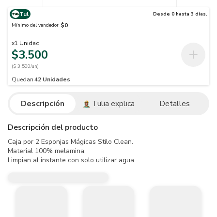
Tul
Desde 0 hasta 3 días.
$0
Mínimo del vendedor
x
1
Unidad
$3.500
($ 3.500/un)
Quedan
42
Unidades
Descripción
Tulia explica
Detalles
Descripción del producto
Caja por 2 Esponjas Mágicas Stilo Clean.

Material 100% melamina.

Limpian al instante con solo utilizar agua.

No requiere de detergentes o agentes químicos para sacar la sucied
95% menos de esfuerzo al restregar y 60% más de duración.

Aptas para eliminar manchas, rayones o huellas en paredes; limpiar c