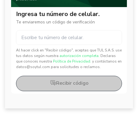
Ingresa tu número de celular.
Te enviaremos un código de verificación
Al hacer click en "Recibir código", aceptas que TUL S.A.S. use
✕
✕
tus datos según nuestra
autorización completa.
Declaras
que conoces nuestra
Política de Privacidad.
y contáctanos en
datos@soytul.com para solicitudes o reclamos.
Recibir código