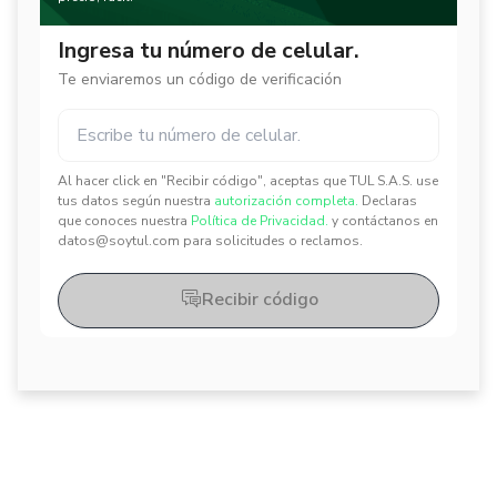
Ingresa tu número de celular.
Te enviaremos un código de verificación
Al hacer click en "Recibir código", aceptas que TUL S.A.S. use
✕
✕
tus datos según nuestra
autorización completa.
Declaras
que conoces nuestra
Política de Privacidad.
y contáctanos en
datos@soytul.com para solicitudes o reclamos.
Recibir código