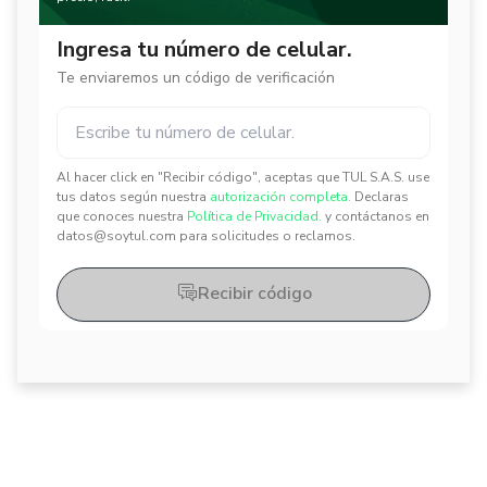
Ingresa tu número de celular.
Te enviaremos un código de verificación
Al hacer click en "Recibir código", aceptas que TUL S.A.S. use
✕
✕
tus datos según nuestra
autorización completa.
Declaras
que conoces nuestra
Política de Privacidad.
y contáctanos en
datos@soytul.com para solicitudes o reclamos.
Recibir código