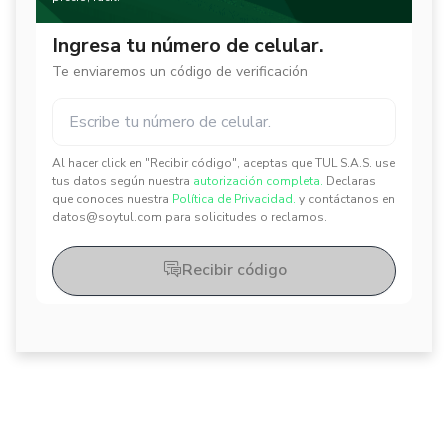
Ingresa tu número de celular.
Te enviaremos un código de verificación
Al hacer click en "Recibir código", aceptas que TUL S.A.S. use
✕
✕
tus datos según nuestra
autorización completa.
Declaras
que conoces nuestra
Política de Privacidad.
y contáctanos en
datos@soytul.com para solicitudes o reclamos.
Recibir código