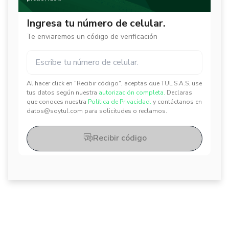
Ingresa tu número de celular.
Te enviaremos un código de verificación
Al hacer click en "Recibir código", aceptas que TUL S.A.S. use
✕
✕
tus datos según nuestra
autorización completa.
Declaras
que conoces nuestra
Política de Privacidad.
y contáctanos en
datos@soytul.com para solicitudes o reclamos.
Recibir código