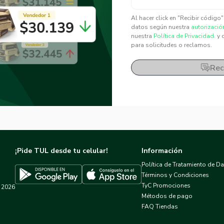
✕
✕
Al hacer click en "Recibir código
datos según nuestra
autorizació
nuestra
Política de Privacidad.
y 
para solicitudes o reclamos.
Rec
¡Pide TUL desde tu celular!
Información
Política de Tratamiento de D
Términos y Condiciones
TyC Promociones
2026
Descargar TUL en App Store
Descargar TUL en Google Play
Métodos de pago
FAQ Tiendas