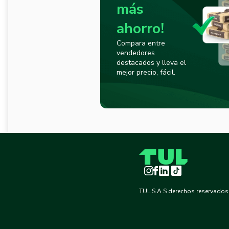
más
ahorro!
Compara entre
vendedores
destacados y lleva el
mejor precio, fácil.
Instagram
Facebook
LinkedIn
TikTok
TUL S.A.S derechos reservados