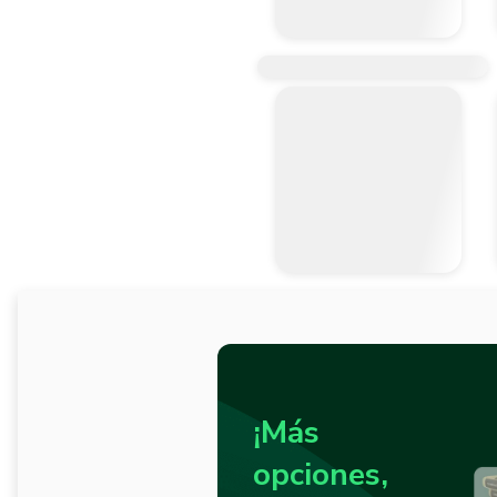
¡Más
opciones,