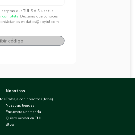
", aceptas que TUL S.A.S. use tus
n completa.
Declaras que conoces
contáctanos en datos@soytul.com
ibir código
Nosotros
atos
Trabaja con nosotros(Jobs)
Nuestras tiendas
Encuentra una tienda
Quiero vender en TUL
Blog