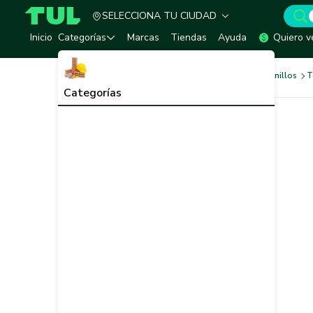
SELECCIONA TU CIUDAD
TUL - Tu Marketplace de Construcción
Inicio
Categorías
Marcas
Tiendas
Ayuda
Quiero v
Tornilleria y Fijaciones
Tornillos
T
Categorías