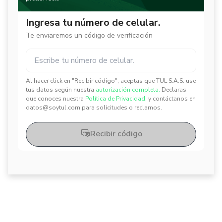
Ingresa tu número de celular.
Te enviaremos un código de verificación
Al hacer click en "Recibir código", aceptas que TUL S.A.S. use
✕
✕
tus datos según nuestra
autorización completa.
Declaras
que conoces nuestra
Política de Privacidad.
y contáctanos en
datos@soytul.com para solicitudes o reclamos.
Recibir código