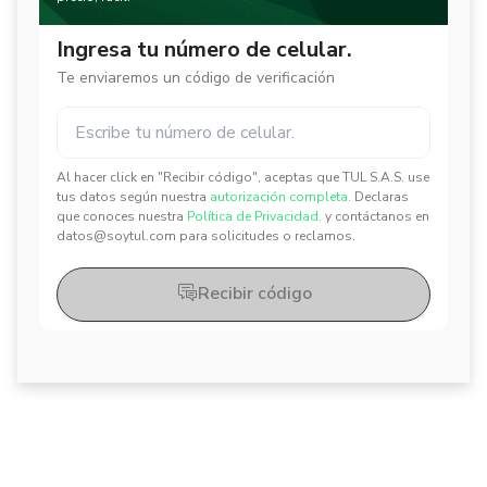
Ingresa tu número de celular.
Te enviaremos un código de verificación
Al hacer click en "Recibir código", aceptas que TUL S.A.S. use
✕
✕
tus datos según nuestra
autorización completa.
Declaras
que conoces nuestra
Política de Privacidad.
y contáctanos en
datos@soytul.com para solicitudes o reclamos.
Recibir código