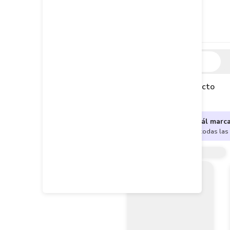
Descripción
Descripción del producto
¿No sabes cuál marc
Encuentra aquí todas las