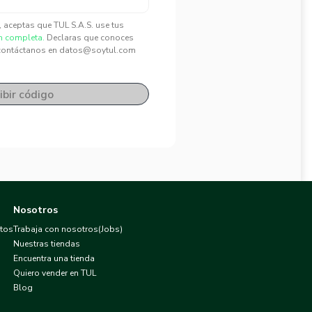
", aceptas que TUL S.A.S. use tus
n completa.
Declaras que conoces
contáctanos en datos@soytul.com
ibir código
Nosotros
atos
Trabaja con nosotros(Jobs)
Nuestras tiendas
Encuentra una tienda
Quiero vender en TUL
Blog