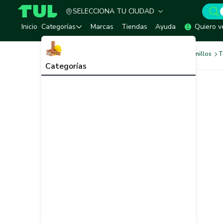
SELECCIONA TU CIUDAD
TUL - Tu Marketplace de Construcción
Inicio
Categorías
Marcas
Tiendas
Ayuda
Quiero v
Tornilleria y Fijaciones
Tornillos
T
Categorías