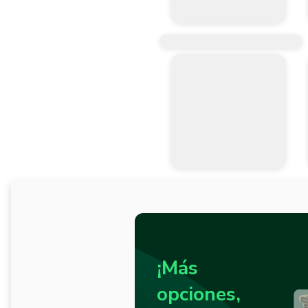
¡Más
opciones,