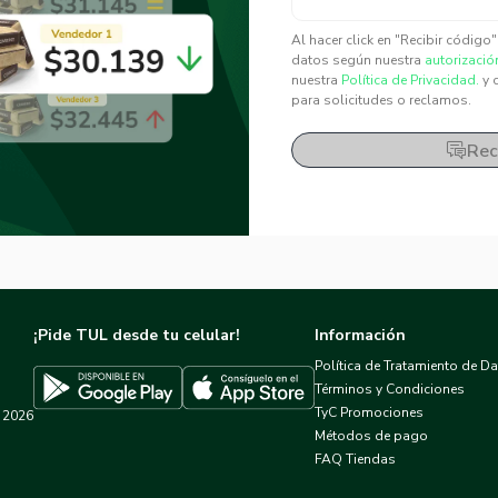
✕
✕
Al hacer click en "Recibir código
datos según nuestra
autorizació
nuestra
Política de Privacidad.
y 
para solicitudes o reclamos.
Rec
¡Pide TUL desde tu celular!
Información
Política de Tratamiento de D
Términos y Condiciones
TyC Promociones
2026
Descargar TUL en App Store
Descargar TUL en Google Play
Métodos de pago
FAQ Tiendas