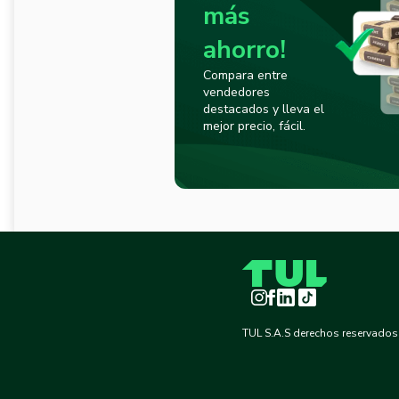
más
ahorro!
Compara entre
vendedores
destacados y lleva el
mejor precio, fácil.
Instagram
Facebook
LinkedIn
TikTok
TUL S.A.S derechos reservados