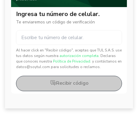
Ingresa tu número de celular.
Te enviaremos un código de verificación
Al hacer click en "Recibir código", aceptas que TUL S.A.S. use
✕
✕
tus datos según nuestra
autorización completa.
Declaras
que conoces nuestra
Política de Privacidad.
y contáctanos en
datos@soytul.com para solicitudes o reclamos.
Recibir código